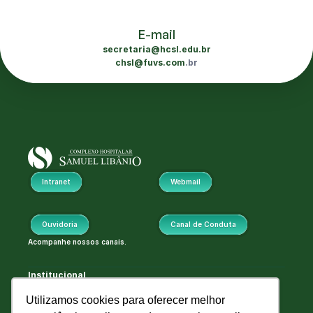
E-mail
secretaria@hcsl.edu.br
chsl@fuvs.com
.br
Intranet
Webmail
Ouvidoria
Canal de Conduta
Acompanhe nossos canais.
Institucional
Hospital
Utilizamos cookies para oferecer melhor
Pronto Socorro